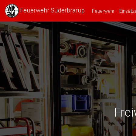
Feuerwehr Süderbrarup
(current)
Feuerwehr
Einsätz
Frei
Previous