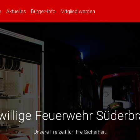
(current)
(current)
(current)
e
Aktuelles
Bürger-Info
Mitglied werden
willige Feuerwehr Süderb
Unsere Freizeit für Ihre Sicherheit!