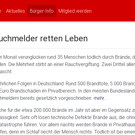
(current)
(current)
(current)
e
Aktuelles
Bürger-Info
Mitglied werden
uchmelder retten Leben
 Monat verunglücken rund 35 Menschen tödlich durch Brände, di
n. Die Mehrheit stirbt an einer Rauchvergiftung. Zwei Drittel al
ascht.
ährlichen Folgen in Deutschland: Rund 500 Brandtote, 5.000 Bran
Euro Brandschäden im Privatbereich. In den meisten Bundesländer
hmeldern bereits gesetzlich vorgeschrieben.
mehr…
he für die etwa 200.000 Brände im Jahr ist aber im Gegensatz zu
ässigkeit. Sehr oft lösen technische Defekte Brände aus, die
atastrophe führen. Vor allem nachts werden Brände in Privathaush
fen, denn im Schlaf riecht der Mensch nichts. Tödlich ist bei ein