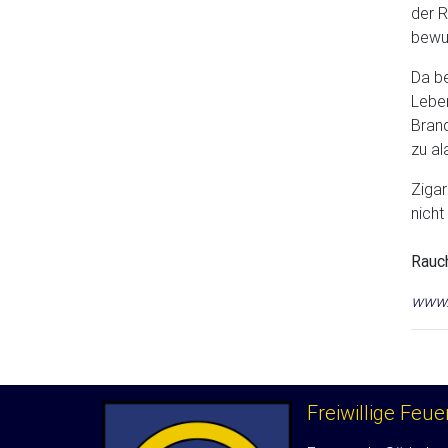
der R
bewus
Da be
Leben
Brand
zu al
Zigar
nicht
Rauc
www.
Freiwillige Feu