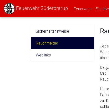
Feuerwehr Süderbrarup
(current)
Feuerwehr
Einsätz
Ra
Sicherheitshinweise
Rauchmelder
Jeden
Wände
Weblinks
überr
Die j
Mrd. 
Rauc
Ursac
Fahrl
zur K
schla